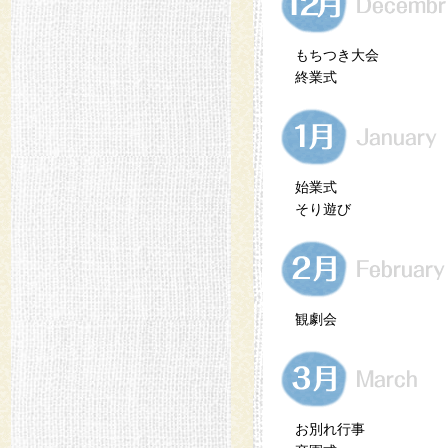
もちつき大会
終業式
始業式
そり遊び
観劇会
お別れ行事