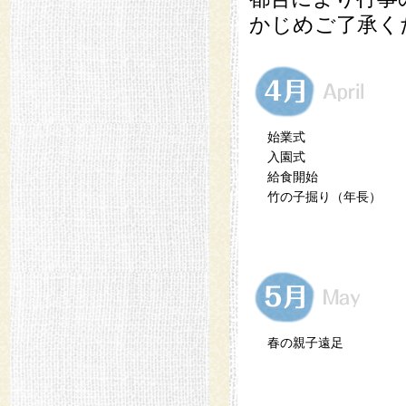
かじめご了承く
始業式
入園式
給食開始
竹の子掘り（年長）
春の親子遠足