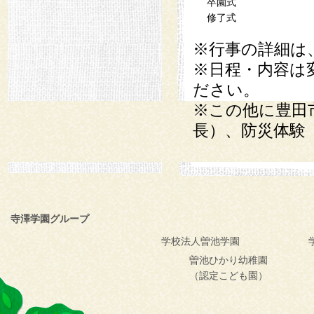
卒園式
修了式
※行事の詳細は
※日程・内容は
ださい。
※この他に豊田
長）、防災体験
寺澤学園グループ
学校法人曽池学園
曽池ひかり幼稚園
（認定こども園）