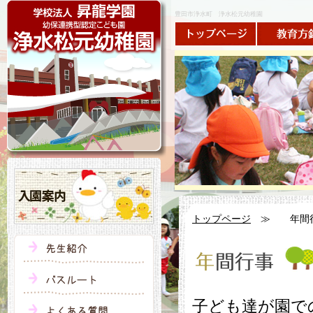
豊田市浄水町 浄水松元幼稚園
トップペー
トップページ
≫
年間
子ども達が園で